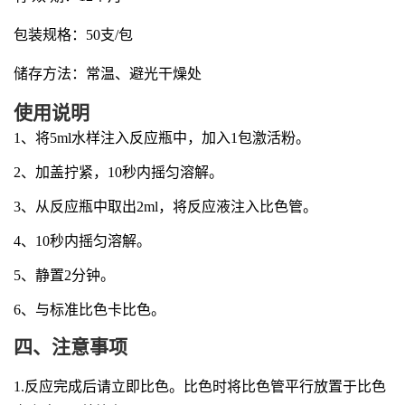
包装规格：
50支/包
储存方法：常温、避光干燥处
使用说明
1
、将5ml水样注入反应瓶中，加入1包激活粉。
2、
加盖拧紧，10秒内摇匀溶解。
3、
从反应瓶中取出2ml，将反应液注入比色管。
4、
10
秒内摇匀溶解。
5、
静置2分钟。
6、
与标准比色卡比色。
四、
注意事项
1.
反应完成后请立即比色。比色时将比色管平行放置于比色